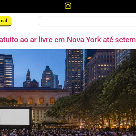
rnal
tuito ao ar livre em Nova York até sete