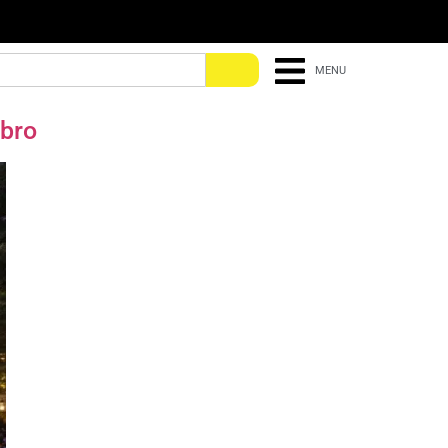
MENU
mbro