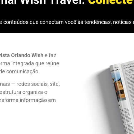
conteúdos que conectam você às tendências, notícias e
ista Orlando Wish
e faz
orma integrada que reúne
 de comunicação.
is — redes sociais, site,
 estrutura organiza o
ansforma informação em
.