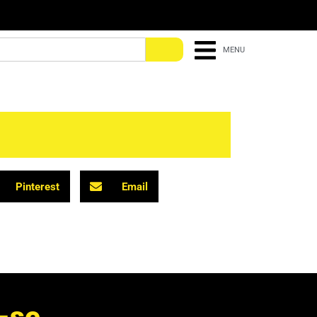
MENU
Pinterest
Email
s
e
a
o