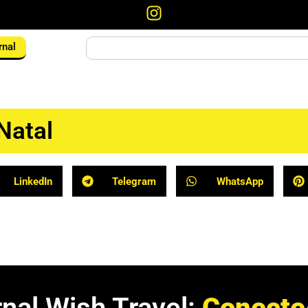
rnal
Natal
LinkedIn
Telegram
WhatsApp
al Wish Travel:
C
o
n
e
c
t
e
-