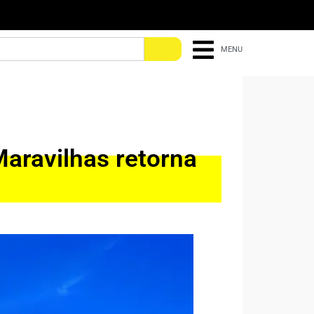
MENU
aravilhas retorna