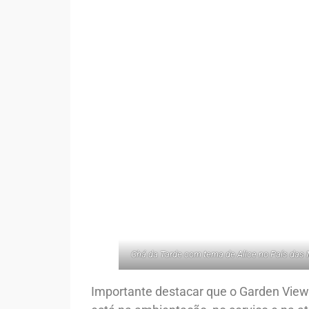
Chá da Tarde com tema de Alice no País das M
Importante destacar que o Garden View