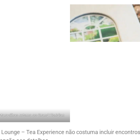
aravilhas retorna ao Grand Floridian
 Lounge – Tea Experience não costuma incluir encontro