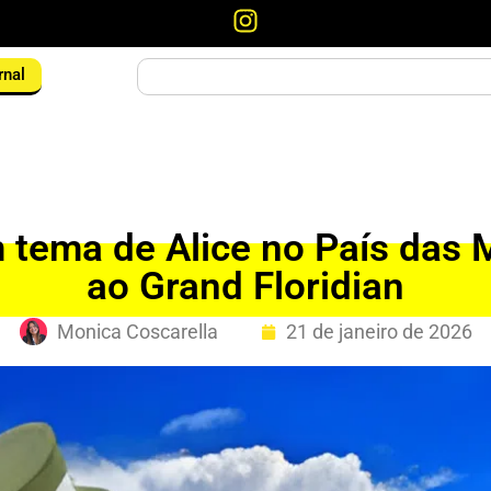
rnal
 tema de Alice no País das M
ao Grand Floridian
Monica Coscarella
21 de janeiro de 2026