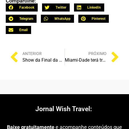
Compartilhe:
Facebook
Twitter
LinkedIn
Telegram
WhatsApp
Pinterest
Email
ANTERIOR
PRÓXIMO
Show da Final da Copa 2026 terá Shakira, Madonna e BTS
Miami-Dade terá transporte gratuito para jogos da Copa do Mundo FIFA 2026
Jornal Wish Travel:
Baixe gratuitamente
e acompanhe conteúdos que