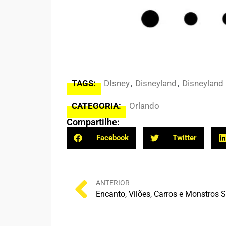
TAGS:
DIsney
,
Disneyland
,
Disneyland 
CATEGORIA:
Orlando
Compartilhe:
Facebook
Twitter
ANTERIOR