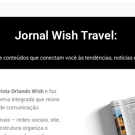
Jornal Wish Travel:
C
o
conteúdos que conectam você às tendências, notícias e
ista Orlando Wish
e faz
orma integrada que reúne
 de comunicação.
is — redes sociais, site,
 estrutura organiza o