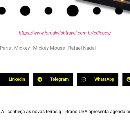
https://www.jornalwishtravel.com.br/edicoes/
Paris
,
Mickey
,
Mickey Mouse
,
Rafael Nadal
LinkedIn
Telegram
WhatsApp
Encanto, Vilões, Carros e Monstros S.A.: conheça as novas terras que vão transformar o Walt Disney World até 2028