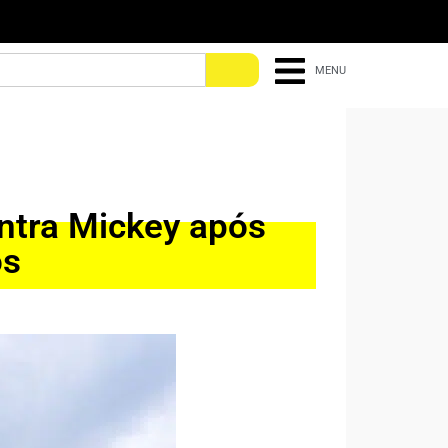
MENU
ontra Mickey após
os