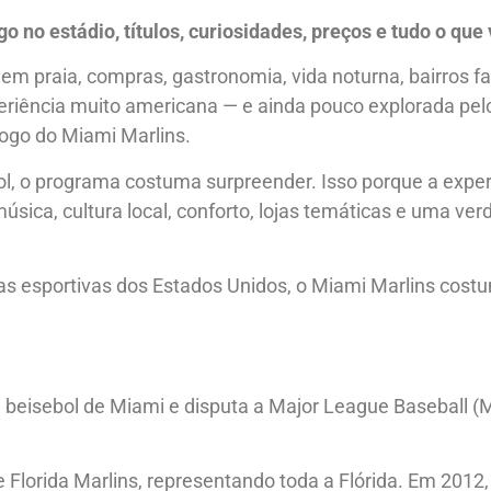
o no estádio, títulos, curiosidades, preços e tudo o que
m praia, compras, gastronomia, vida noturna, bairros 
riência muito americana — e ainda pouco explorada pelo
jogo do Miami Marlins.
 o programa costuma surpreender. Isso porque a experi
sica, cultura local, conforto, lojas temáticas e uma verd
as esportivas dos Estados Unidos, o Miami Marlins costu
e beisebol de Miami e disputa a Major League Baseball (ML
Florida Marlins, representando toda a Flórida. Em 2012