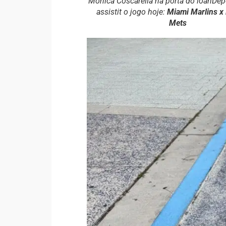
Monica Coscarella na porta do loanDep
assistit o jogo hoje:
Miami Marlins x
Mets