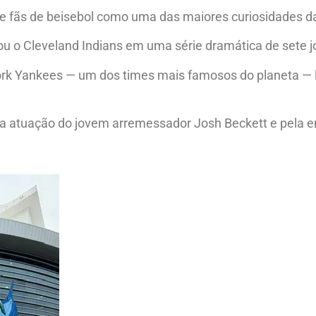
re fãs de beisebol como uma das maiores curiosidades da
tou o Cleveland Indians em uma série dramática de sete j
k Yankees — um dos times mais famosos do planeta — li
 atuação do jovem arremessador Josh Beckett e pela e