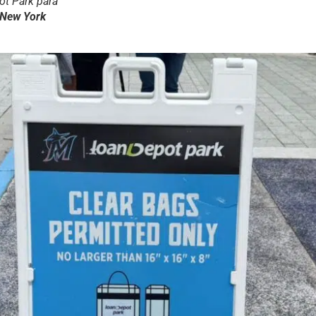
ot Park para
 New York