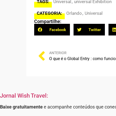
TAGS:
Universal
,
universal Exhibition
CATEGORIA:
Orlando
,
Universal
Compartilhe:
Facebook
Twitter
ANTERIOR
Jornal Wish Travel:
C
Baixe gratuitamente
e acompanhe conteúdos que conecta