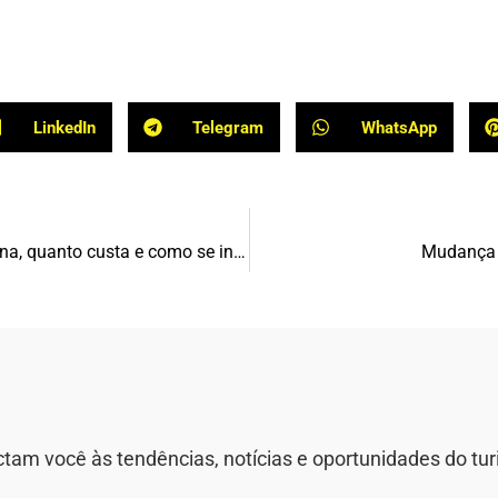
LinkedIn
Telegram
WhatsApp
O que é o Global Entry : como funciona, quanto custa e como se inscrever
Mudança n
m você às tendências, notícias e oportunidades do tur