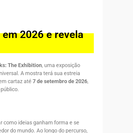
a em 2026 e revela
s: The Exhibition
, uma exposição
iversal. A mostra terá sua estreia
 em cartaz até
7 de setembro de 2026
,
público.
rar como ideias ganham forma e se
dor do mundo. Ao longo do percurso,