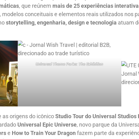
emáticas
, que reúnem
mais de 25 experiências interativa
s, modelos conceituais e elementos reais utilizados nos p
omo
storytelling, engenharia, design e tecnologia
atuam de
Universal Theme Parks: The Exhibition
 as origens do icônico
Studio Tour do Universal Studios
uardado
Universal Epic Universe
, novo parque da Univers
ers
e
How to Train Your Dragon
fazem parte da experiênc