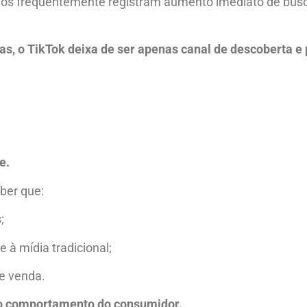
zados frequentemente registram aumento imediato de bus
as, o TikTok deixa de ser apenas canal de descoberta e
e.
ber que:
;
 à mídia tradicional;
de venda.
no comportamento do consumidor.