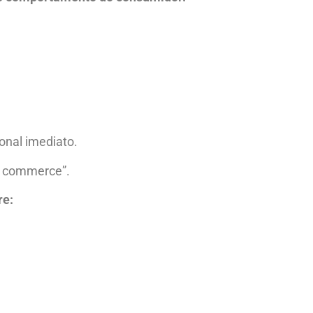
nal imediato.
el commerce”.
re: