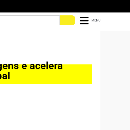
MENU
gens e acelera
bal