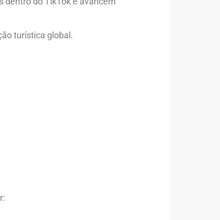
es dentro do TikTok e avancem
o turística global.
r: