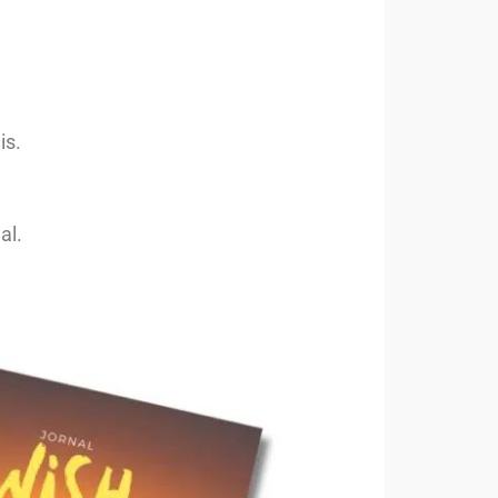
is.
al.