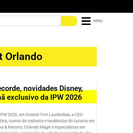
MENU
it Orlando
ecorde, novidades Disney,
hã exclusivo da IPW 2026
IPW 2026, em Greater Fort Lauderdale, a CEO
ino, humor do visitante e tendências do turismo em
rks & Resorts, Orlando Magic e especialistas em