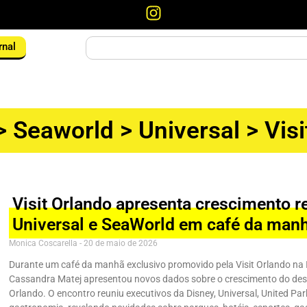
rnal
>
Seaworld
>
Universal
>
Vis
Visit Orlando apresenta crescimento r
Universal e SeaWorld em café da man
Monica Coscarella
20 de maio de 2026
Durante um café da manhã exclusivo promovido pela Visit Orlando na 
Cassandra Matej apresentou novos dados sobre o crescimento do dest
Orlando. O encontro reuniu executivos da Disney, Universal, United Pa