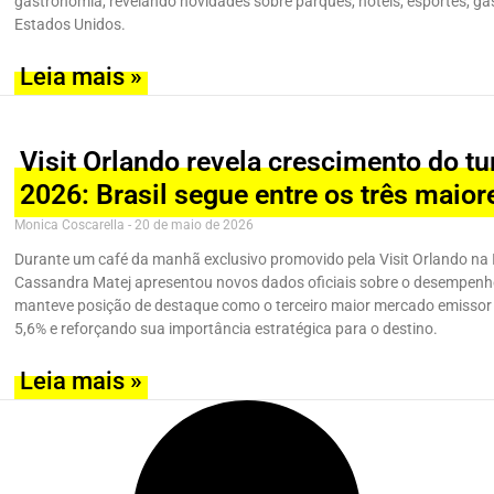
gastronomia, revelando novidades sobre parques, hotéis, esportes, g
Estados Unidos.
Leia mais »
Visit Orlando revela crescimento do t
2026: Brasil segue entre os três maio
Monica Coscarella
20 de maio de 2026
Durante um café da manhã exclusivo promovido pela Visit Orlando na 
Cassandra Matej apresentou novos dados oficiais sobre o desempenho 
manteve posição de destaque como o terceiro maior mercado emissor i
5,6% e reforçando sua importância estratégica para o destino.
Leia mais »