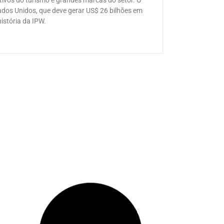
tivos do turismo e grandes marcas do setor. O
tados Unidos, que deve gerar US$ 26 bilhões em
istória da IPW.
 o hotel da delegação
de turismo dos EUA
uderdale e reúne profissionais do turismo de mais de
gação brasileira está hospedada, saiba os números
esperar da maior feira internacional de turismo dos
om Media Marketplace,