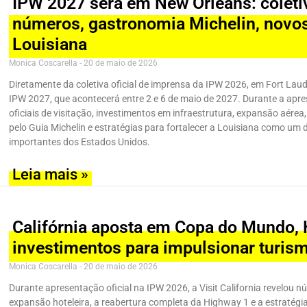
IPW 2027 será em New Orleans: coletiv
números, gastronomia Michelin, novos
Louisiana
Monica Coscarella
20 de maio de 2026
Diretamente da coletiva oficial de imprensa da IPW 2026, em Fort Lau
IPW 2027, que acontecerá entre 2 e 6 de maio de 2027. Durante a apr
oficiais de visitação, investimentos em infraestrutura, expansão aérea
pelo Guia Michelin e estratégias para fortalecer a Louisiana como um 
importantes dos Estados Unidos.
Leia mais »
Califórnia aposta em Copa do Mundo, 
investimentos para impulsionar turis
Monica Coscarella
20 de maio de 2026
Durante apresentação oficial na IPW 2026, a Visit California revelou 
expansão hoteleira, a reabertura completa da Highway 1 e a estratég