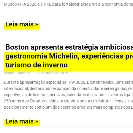
Mundo FIFA 2026 e a NFL para fortalecer ainda mais a economia do t
Leia mais »
Boston apresenta estratégia ambicio
gastronomia Michelin, experiências 
turismo de inverno
Monica Coscarella
20 de maio de 2026
Durante apresentação especial na IPW 2026, Boston revelou uma estra
internacional, destacando expansão da conectividade aérea global, r
experiências de inverno imersivas, calendário de grandes eventos lig
250 anos dos Estados Unidos. A cidade aposta em cultura, lifestyle, 
posicionamento como um dos destinos urbanos mais completos dos 
Leia mais »