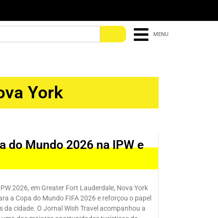
MENU
ova York
opa do Mundo 2026 na IPW e
IPW 2026, em Greater Fort Lauderdale, Nova York
ara a Copa do Mundo FIFA 2026 e reforçou o papel
is da cidade. O Jornal Wish Travel acompanhou a