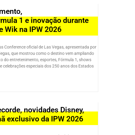
imento,
rmula 1 e inovação durante
te Wik na IPW 2026
s Conference oficial de Las Vegas, apresentada por
as Vegas, que mostrou como o destino vem ampliando
to do entretenimento, esportes, Fórmula 1, shows
s e celebrações especiais dos 250 anos dos Estados
ecorde, novidades Disney,
hã exclusivo da IPW 2026