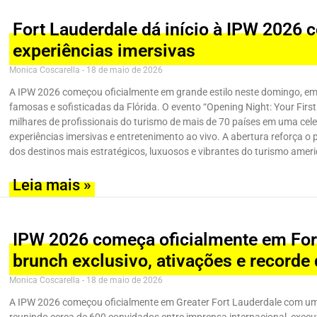
Fort Lauderdale dá início à IPW 2026 
experiências imersivas
Monica Coscarella
18 de maio de 2026
A IPW 2026 começou oficialmente em grande estilo neste domingo, em
famosas e sofisticadas da Flórida. O evento “Opening Night: Your First
milhares de profissionais do turismo de mais de 70 países em uma cele
experiências imersivas e entretenimento ao vivo. A abertura reforça 
dos destinos mais estratégicos, luxuosos e vibrantes do turismo amer
Leia mais »
IPW 2026 começa oficialmente em For
brunch exclusivo, ativações e recorde 
Monica Coscarella
18 de maio de 2026
A IPW 2026 começou oficialmente em Greater Fort Lauderdale com um p