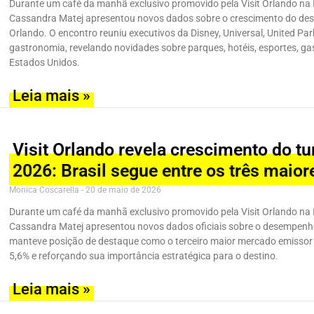
Durante um café da manhã exclusivo promovido pela Visit Orlando na 
Cassandra Matej apresentou novos dados sobre o crescimento do dest
Orlando. O encontro reuniu executivos da Disney, Universal, United Pa
gastronomia, revelando novidades sobre parques, hotéis, esportes, g
Estados Unidos.
Leia mais »
Visit Orlando revela crescimento do t
2026: Brasil segue entre os três maio
Monica Coscarella
20 de maio de 2026
Durante um café da manhã exclusivo promovido pela Visit Orlando na 
Cassandra Matej apresentou novos dados oficiais sobre o desempenho 
manteve posição de destaque como o terceiro maior mercado emissor i
5,6% e reforçando sua importância estratégica para o destino.
Leia mais »