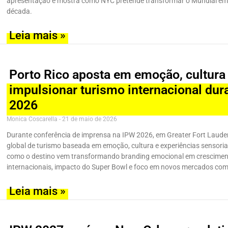
apresentação e mostra como NYC pretende transformar o Mundial em 
década.
Leia mais »
Porto Rico aposta em emoção, cultura
impulsionar turismo internacional dur
2026
Monica Coscarella
21 de maio de 2026
Durante conferência de imprensa na IPW 2026, em Greater Fort Lauder
global de turismo baseada em emoção, cultura e experiências sensor
como o destino vem transformando branding emocional em crescimento
internacionais, impacto do Super Bowl e foco em novos mercados com
Leia mais »