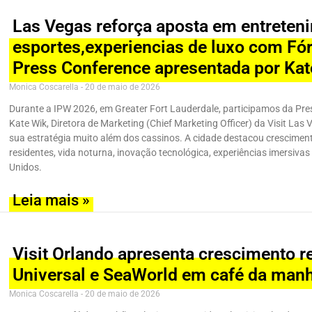
Las Vegas reforça aposta em entreten
esportes,experiencias de luxo com Fó
Press Conference apresentada por Ka
Monica Coscarella
20 de maio de 2026
Durante a IPW 2026, em Greater Fort Lauderdale, participamos da Pres
Kate Wik, Diretora de Marketing (Chief Marketing Officer) da Visit L
sua estratégia muito além dos cassinos. A cidade destacou crescimen
residentes, vida noturna, inovação tecnológica, experiências imersiva
Unidos.
Leia mais »
Visit Orlando apresenta crescimento r
Universal e SeaWorld em café da man
Monica Coscarella
20 de maio de 2026