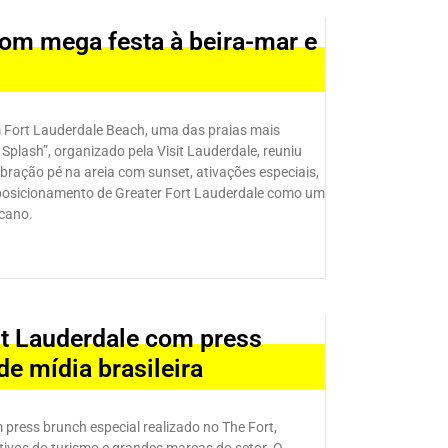
com mega festa à beira-mar e
 Fort Lauderdale Beach, uma das praias mais
 Splash”, organizado pela Visit Lauderdale, reuniu
bração pé na areia com sunset, ativações especiais,
o posicionamento de Greater Fort Lauderdale como um
icano.
t Lauderdale com press
de mídia brasileira
ress brunch especial realizado no The Fort,