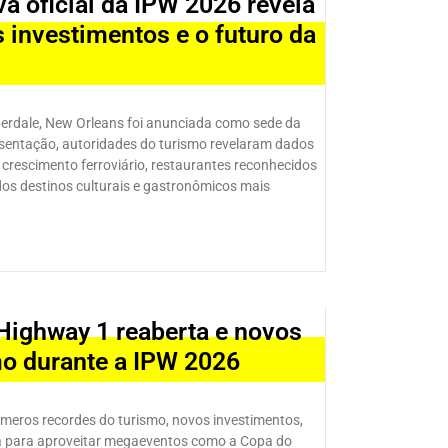
a oficial da IPW 2026 revela
 investimentos e o futuro da
derdale, New Orleans foi anunciada como sede da
esentação, autoridades do turismo revelaram dados
, crescimento ferroviário, restaurantes reconhecidos
dos destinos culturais e gastronômicos mais
Highway 1 reaberta e novos
mo durante a IPW 2026
números recordes do turismo, novos investimentos,
ia para aproveitar megaeventos como a Copa do