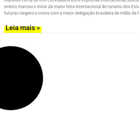
reunindo cerca de 600 convidados entre imprensa internacional, execu
evento marcou o início da maior feira internacional de turismo dos Es
futuras viagens e conta com a maior delegação brasileira de mídia da h
Leia mais »
IPW 2026 em Fort Lauderdale: conheça
brasileira e tudo sobre a maior feira 
Monica Coscarella
17 de maio de 2026
A IPW 2026 acontece entre os dias 17 e 21 de maio em Greater Fort La
70 países. Conheça o Omni Fort Lauderdale Hotel, onde parte da dele
do evento, a importância do mercado brasileiro para a Flórida e o que 
Estados Unidos.
Leia mais »
IPW 2026 terá programação intensa c