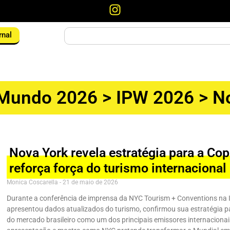
rnal
 Mundo 2026
>
IPW 2026
>
N
Nova York revela estratégia para a C
reforça força do turismo internacional
Monica Coscarella
21 de maio de 2026
Durante a conferência de imprensa da NYC Tourism + Conventions na 
apresentou dados atualizados do turismo, confirmou sua estratégia p
do mercado brasileiro como um dos principais emissores internaciona