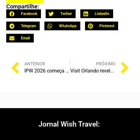
Compartilhe:
Facebook
Twitter
LinkedIn
Telegram
WhatsApp
Pinterest
Email
ANTERIOR
PRÓXIMO
IPW 2026 começa oficialmente em Fort Lauderdale com press brunch exclusivo, ativações e recorde de mídia brasileira
Visit Orlando revela crescimento do turismo internacional na IPW 2026: Brasil segue entre os três maiores mercados de Orlando
Jornal Wish Travel:
C
o
n
e
c
t
e