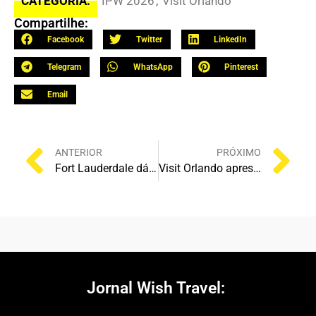
CATEGORIA:
IPW 2026
,
Visit Orlando
Compartilhe:
Facebook
Twitter
LinkedIn
Telegram
WhatsApp
Pinterest
Email
ANTERIOR
PRÓXIMO
Fort Lauderdale dá início à IPW 2026 com mega festa à beira-mar e experiências imersivas
Visit Orlando apresenta crescimento recorde, novidades Disney, Universal e SeaWorld em café da manhã exclusivo da IPW 2026
Jornal Wish Travel: