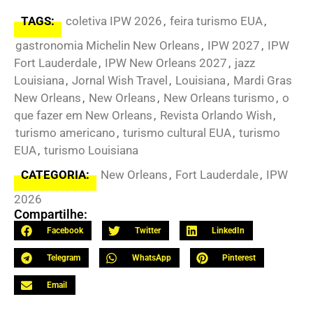
TAGS:
coletiva IPW 2026
,
feira turismo EUA
,
gastronomia Michelin New Orleans
,
IPW 2027
,
IPW
Fort Lauderdale
,
IPW New Orleans 2027
,
jazz
Louisiana
,
Jornal Wish Travel
,
Louisiana
,
Mardi Gras
New Orleans
,
New Orleans
,
New Orleans turismo
,
o
que fazer em New Orleans
,
Revista Orlando Wish
,
turismo americano
,
turismo cultural EUA
,
turismo
EUA
,
turismo Louisiana
CATEGORIA:
New Orleans
,
Fort Lauderdale
,
IPW
2026
Compartilhe:
Facebook
Twitter
LinkedIn
Telegram
WhatsApp
Pinterest
Email