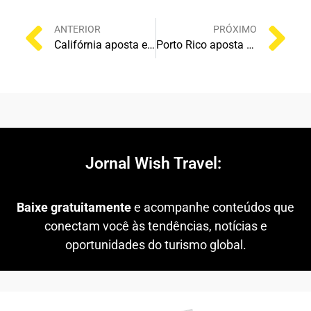
ANTERIOR
PRÓXIMO
Califórnia aposta em Copa do Mundo, Highway 1 reaberta e novos investimentos para impulsionar turismo durante a IPW 2026
Porto Rico aposta em emoção, cultura e Super Bowl para impulsionar turismo internacional durante conferência na IPW 2026
Jornal Wish Travel:
Baixe gratuitamente
e acompanhe conteúdos que
conectam você às tendências, notícias e
oportunidades do turismo global.