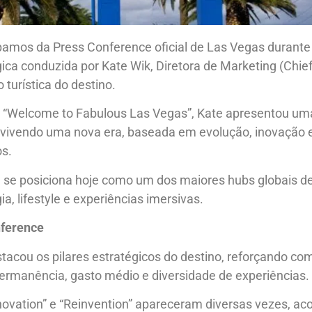
os da Press Conference oficial de Las Vegas durante 
a conduzida por Kate Wik, Diretora de Marketing (Chief 
turística do destino.
iro “Welcome to Fabulous Las Vegas”, Kate apresentou u
á vivendo uma nova era, baseada em evolução, inovação 
os.
se posiciona hoje como um dos maiores hubs globais de
, lifestyle e experiências imersivas.
nference
tacou os pilares estratégicos do destino, reforçando c
permanência, gasto médio e diversidade de experiências.
Innovation” e “Reinvention” apareceram diversas vezes, 