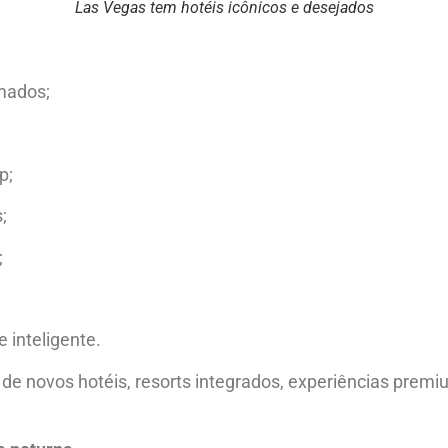
Las Vegas tem hotéis icônicos e desejados
mados;
p;
;
;
 inteligente.
de novos hotéis, resorts integrados, experiências prem